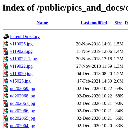
Index of /public/pics_and_docs/
Name
Last modified
Size
D
Parent Directory
-
v119025.jpg
20-Nov-2018 14:01
1.5M
v119023.jpg
15-Nov-2019 12:06
1.4M
v119022_1.jpg
20-Nov-2018 13:18
1.3M
v119022.jpg
27-Nov-2018 11:59
1.3M
v119020.jpg
04-Dec-2018 08:20
1.5M
v15025.jpg
17-Feb-2021 14:30
2.0M
ud202069.jpg
02-Dec-2020 10:22
69K
ud202068.jpg
02-Dec-2020 10:22
68K
ud202067.jpg
02-Dec-2020 10:21
90K
ud202066.jpg
02-Dec-2020 10:21
84K
ud202065.jpg
02-Dec-2020 10:21
66K
ud202064.jpg
02-Dec-2020 10:20
83K